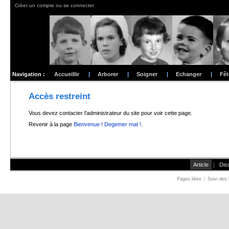
Créer un compte ou se connecter
Navigation :
Accueillir
|
Arborer
|
Soigner
|
Echanger
|
Fêt
Accès restreint
Vous devez contacter l'administrateur du site pour voir cette page.
Revenir à la page
Bienvenue ! Degemer mat !
.
Article
|
Dis
Pages liées
|
Suivi des 