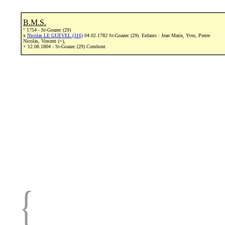
B.M.S.
° 1754 - St-Goazec (29)
x
Nicolas LE GUEVEL (316)
04.02.1782 St-Goazec (29)
. Enfants : Jean Marie, Yves, Pierre
Nicolas, Vincent (=),
+ 12.08.1804 - St-Goazec (29) Combont