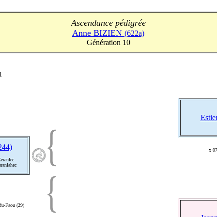
Ascendance pédigrée
Anne BIZIEN
(622a)
Génération 10
1
Esti
244)
x 07
eranlec
eranlahec
du-Faou (29)