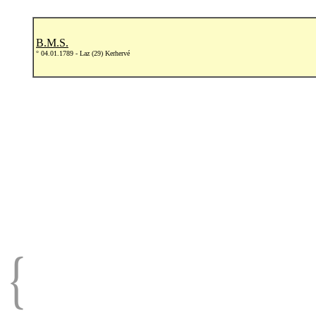
B.M.S.
° 04.01.1789 - Laz (29) Kerhervé